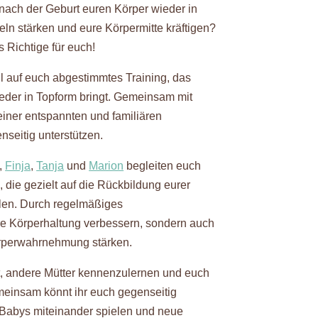
 nach der Geburt euren Körper wieder in
ln stärken und eure Körpermitte kräftigen?
 Richtige für euch!
ll auf euch abgestimmtes Training, das
eder in Topform bringt. Gemeinsam mit
einer entspannten und familiären
seitig unterstützen.
,
Finja
,
Tanja
und
Marion
begleiten euch
, die gezielt auf die Rückbildung eurer
en. Durch regelmäßiges
ure Körperhaltung verbessern, sondern auch
perwahrnehmung stärken.
t, andere Mütter kennenzulernen und euch
einsam könnt ihr euch gegenseitig
 Babys miteinander spielen und neue