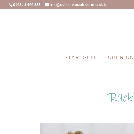
0162 / 8 666 333
info@schoenstezeit-dortmund.de
STARTSEITE
ÜBER U
Rück